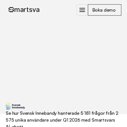
Boka demo 
/
/
/
Svensk
Innebandy:
AI-chatt
som
svarade
på
5
181
frågor
Se hur Svensk Innebandy hanterade 5 181 frågor från 2 
575 unika användare under Q1 2026 med Smartsvars 
AI-chatt.