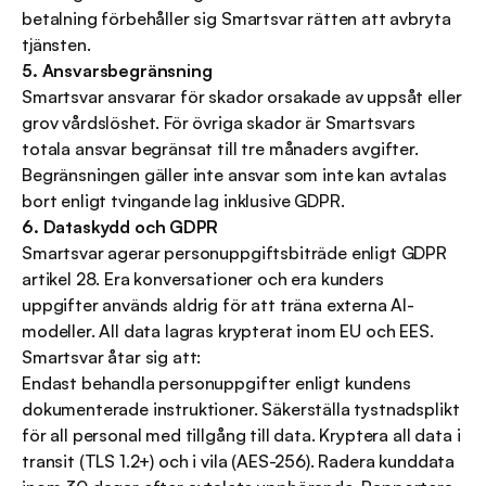
betalning förbehåller sig Smartsvar rätten att avbryta 
tjänsten.
5. Ansvarsbegränsning
Smartsvar ansvarar för skador orsakade av uppsåt eller 
grov vårdslöshet. För övriga skador är Smartsvars 
totala ansvar begränsat till tre månaders avgifter. 
Begränsningen gäller inte ansvar som inte kan avtalas 
bort enligt tvingande lag inklusive GDPR.
6. Dataskydd och GDPR
Smartsvar agerar personuppgiftsbiträde enligt GDPR 
artikel 28. Era konversationer och era kunders 
uppgifter används aldrig för att träna externa AI-
modeller. All data lagras krypterat inom EU och EES.
Smartsvar åtar sig att:
Endast behandla personuppgifter enligt kundens 
dokumenterade instruktioner. Säkerställa tystnadsplikt 
för all personal med tillgång till data. Kryptera all data i 
transit (TLS 1.2+) och i vila (AES-256). Radera kunddata 