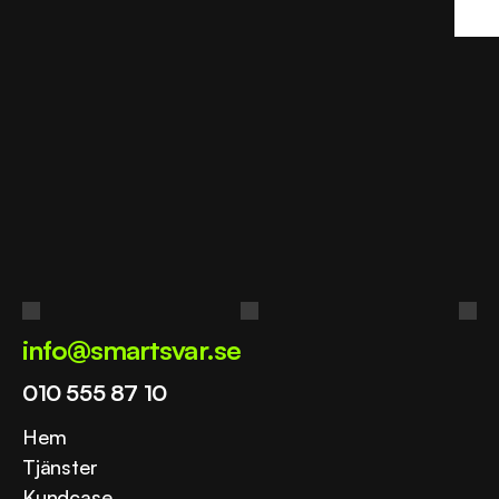
Redo
att
automatisera
er
kundservice?
Boka kostnadsfri demo
info@smartsvar.se
010 555 87 10
Hem
Tjänster
Kundcase