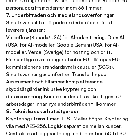
inom 30 dagar efter avtalets upphörande. Rapportera 
personuppgiftsincidenter inom 36 timmar.
7. Underbiträden och tredjelandsöverföringar
Smartsvar anlitar följande underbiträden för att 
leverera tjänsten:
Voiceflow (Kanada/USA) för AI-orkestrering. OpenAI 
(USA) för AI-modeller. Google Gemini (USA) för AI-
modeller. Vercel (Sverige) för hosting och drift.
För samtliga överföringar utanför EU tillämpas EU-
kommissionens standardavtalsklausuler (SCCs). 
Smartsvar har genomfört en Transfer Impact 
Assessment och tillämpar kompletterande 
skyddsåtgärder inklusive kryptering och 
dataminimering. Kunden underrättas skriftligen 30 
arbetsdagar innan nya underbiträden tillkommer.
8. Tekniska säkerhetsåtgärder
Kryptering i transit med TLS 1.2 eller högre. Kryptering i 
vila med AES-256. Logisk separation mellan kunder. 
Centraliserad logghantering med retention 60 till 90 