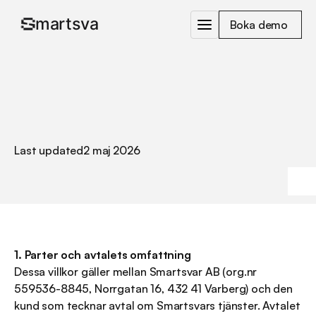
Boka demo 
/
Allmänna
villkor
och
integritetspolicy
Last updated
2 maj 2026
1. Parter och avtalets omfattning
Dessa villkor gäller mellan Smartsvar AB (org.nr 
559536-8845, Norrgatan 16, 432 41 Varberg) och den 
kund som tecknar avtal om Smartsvars tjänster. Avtalet 